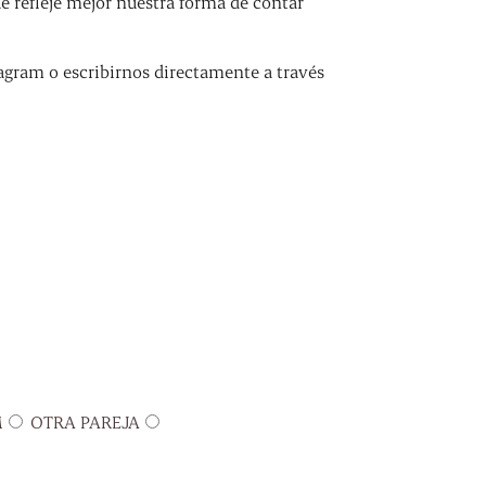
refleje mejor nuestra forma de contar
agram o escribirnos directamente a través
M
OTRA PAREJA