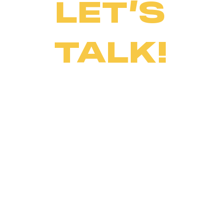
LET’S
TALK!