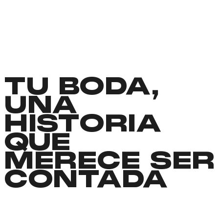
TU BODA,
UNA
HISTORIA
QUE
MERECE SER
CONTADA