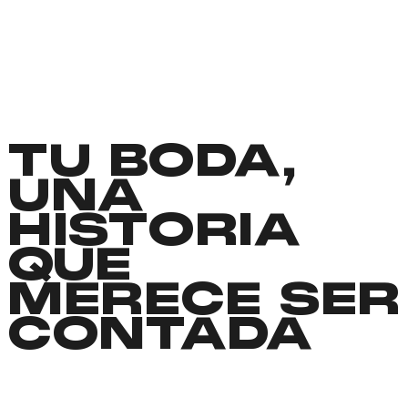
TU BODA,
UNA
HISTORIA
QUE
MERECE SER
CONTADA