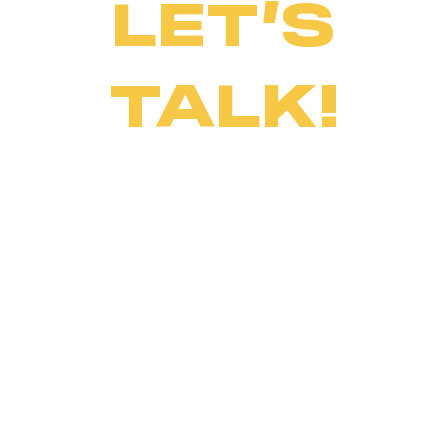
LET’S
TALK!