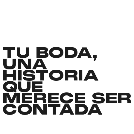
TU BODA,
UNA
HISTORIA
QUE
MERECE SER
CONTADA