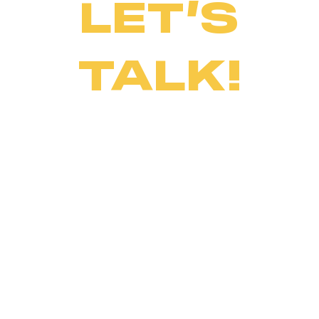
LET’S
TALK!