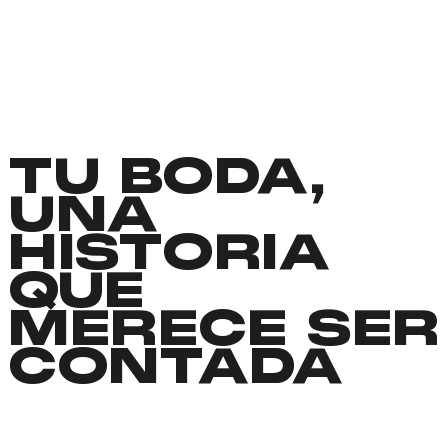
TU BODA,
UNA
HISTORIA
QUE
MERECE SER
CONTADA