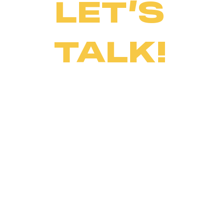
LET’S
TALK!