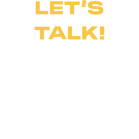
LET’S
TALK!