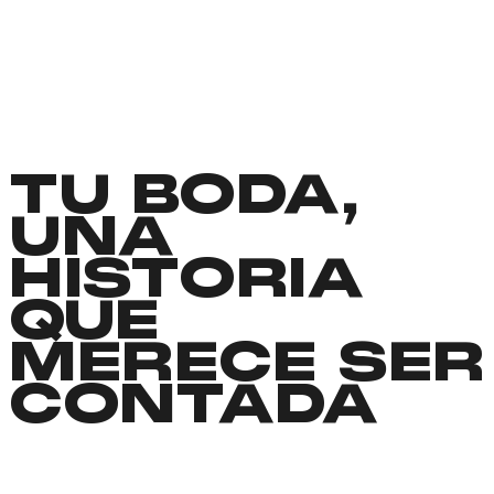
TU BODA,
UNA
HISTORIA
QUE
MERECE SER
CONTADA