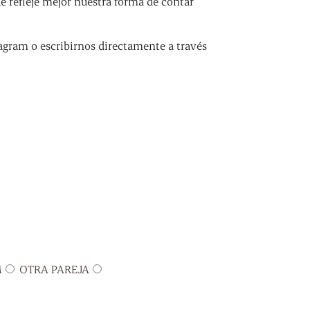
refleje mejor nuestra forma de contar
agram o escribirnos directamente a través
M
OTRA PAREJA