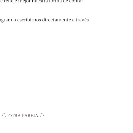
refleje mejor nuestra forma de contar
agram o escribirnos directamente a través
M
OTRA PAREJA