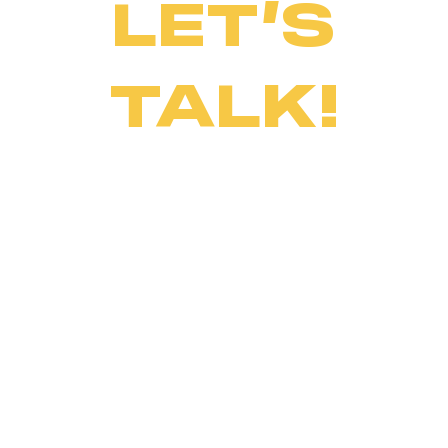
LET’S
TALK!