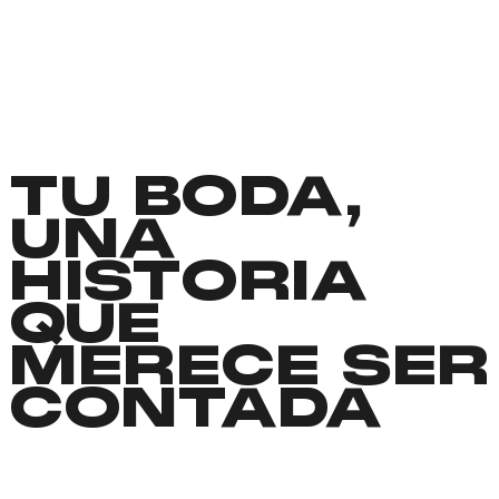
TU BODA,
UNA
HISTORIA
QUE
MERECE SER
CONTADA