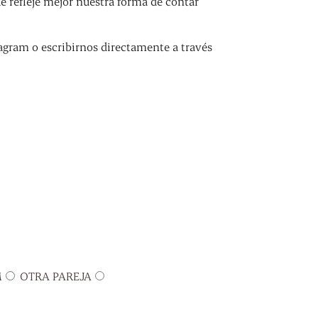
refleje mejor nuestra forma de contar
agram o escribirnos directamente a través
M
OTRA PAREJA