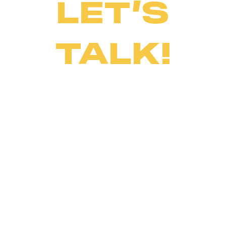
LET’S
TALK!