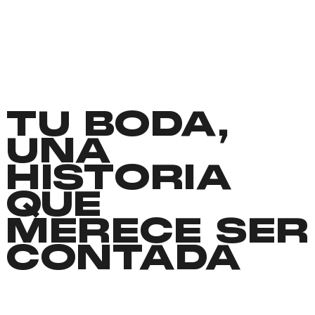
TU BODA,
UNA
HISTORIA
QUE
MERECE SER
CONTADA