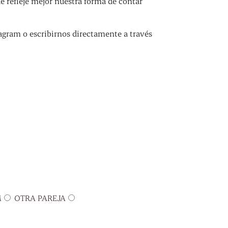
refleje mejor nuestra forma de contar
agram o escribirnos directamente a través
M
OTRA PAREJA