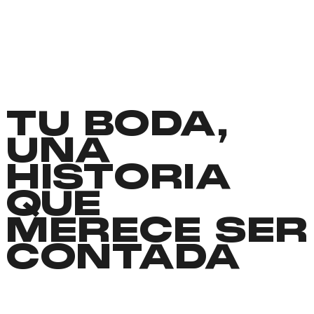
TU BODA,
UNA
HISTORIA
QUE
MERECE SER
CONTADA