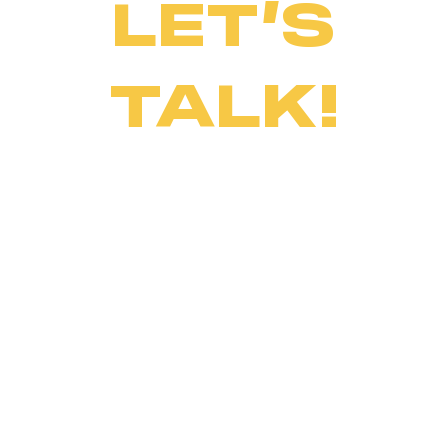
LET’S
TALK!