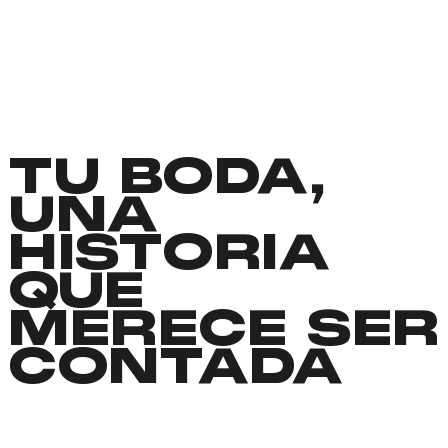
TU BODA,
UNA
HISTORIA
QUE
MERECE SER
CONTADA