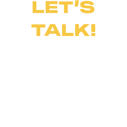
LET’S
TALK!