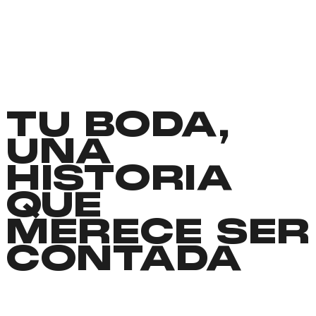
TU BODA,
UNA
HISTORIA
QUE
MERECE SER
CONTADA