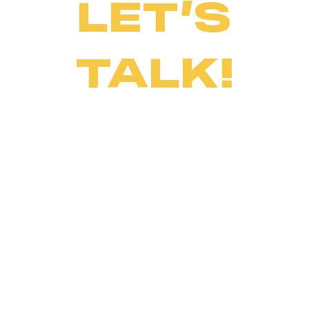
LET’S
TALK!