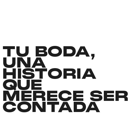
TU BODA,
UNA
HISTORIA
QUE
MERECE SER
CONTADA