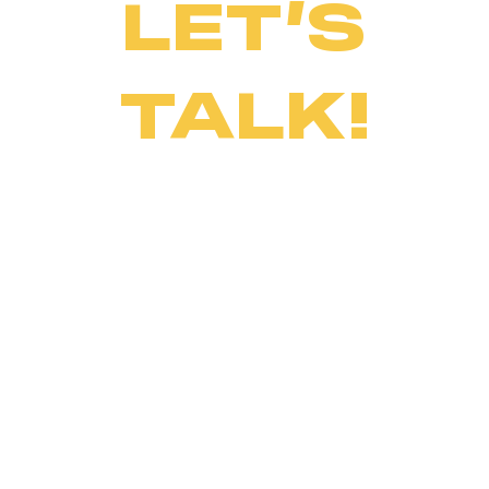
LET’S
TALK!