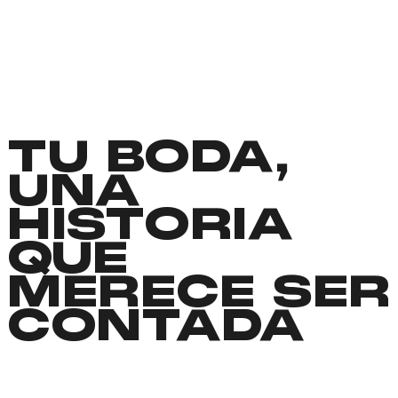
TU BODA,
UNA
HISTORIA
QUE
MERECE SER
CONTADA