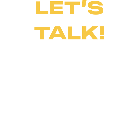
LET’S
TALK!