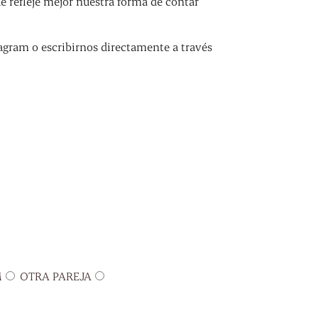
refleje mejor nuestra forma de contar
agram o escribirnos directamente a través
M
OTRA PAREJA