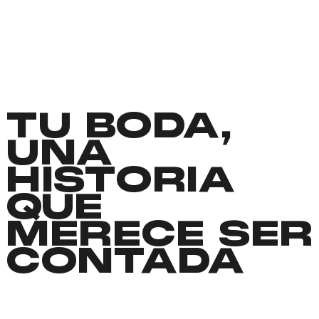
TU BODA,
UNA
HISTORIA
QUE
MERECE SER
CONTADA