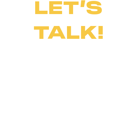
LET’S
TALK!