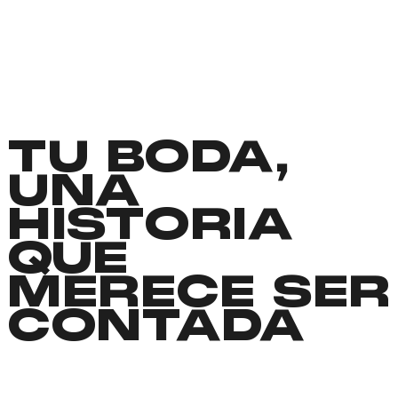
TU BODA,
UNA
HISTORIA
QUE
MERECE SER
CONTADA