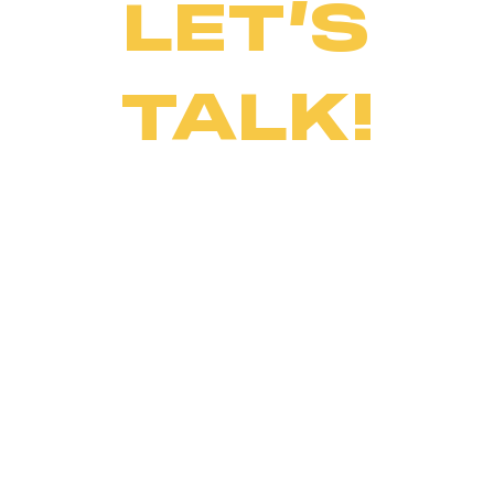
LET’S
TALK!