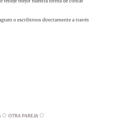
refleje mejor nuestra forma de contar
agram o escribirnos directamente a través
M
OTRA PAREJA