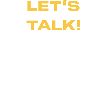
LET’S
TALK!