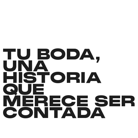
TU BODA,
UNA
HISTORIA
QUE
MERECE SER
CONTADA