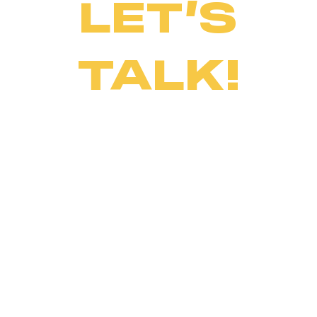
LET’S
TALK!