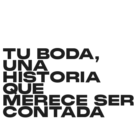
TU BODA,
UNA
HISTORIA
QUE
MERECE SER
CONTADA