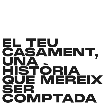
EL TEU
CASAMENT,
UNA
HISTÒRIA
QUE MEREIX
SER
COMPTADA