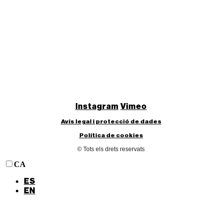
Instagram
Vimeo
Avís legal i protecció de dades
Política de cookies
© Tots els drets reservats
CA
ES
EN