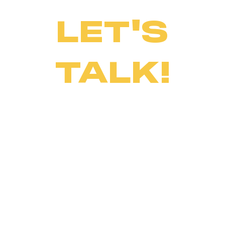
LET'S
TALK!