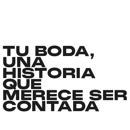
TU BODA,
UNA
HISTORIA
QUE
MERECE SER
CONTADA