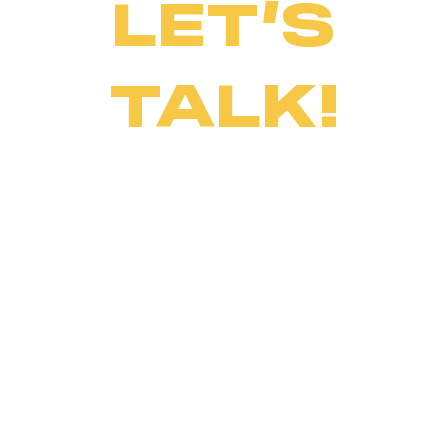
LET’S
TALK!