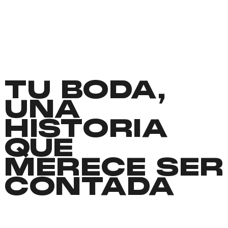
TU BODA,
UNA
HISTORIA
QUE
MERECE SER
CONTADA