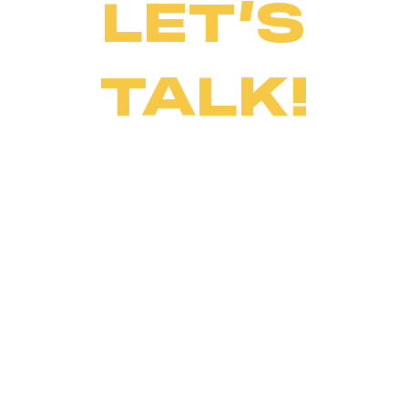
LET’S
TALK!