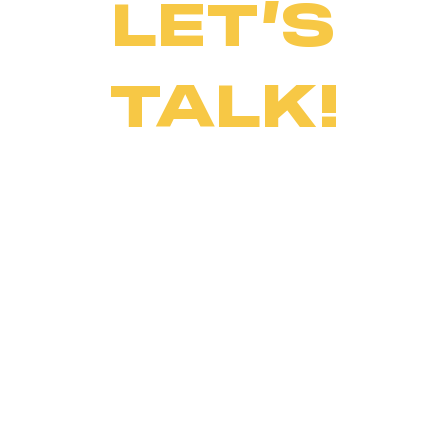
LET’S
TALK!