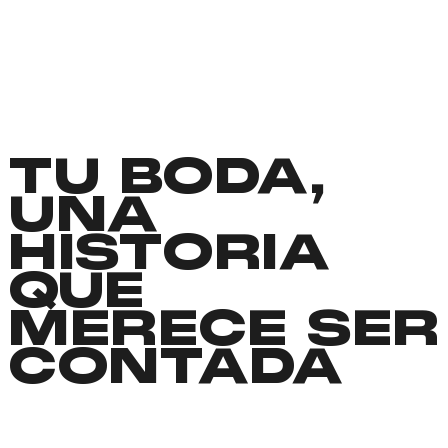
TU BODA,
UNA
HISTORIA
QUE
MERECE SER
CONTADA