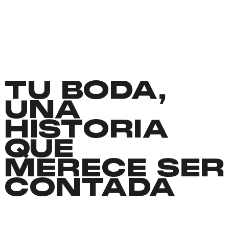
TU BODA,
UNA
HISTORIA
QUE
MERECE SER
CONTADA