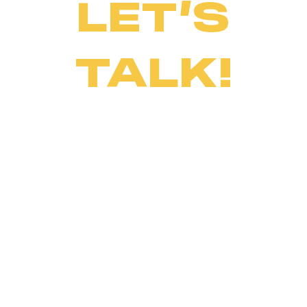
LET’S
TALK!