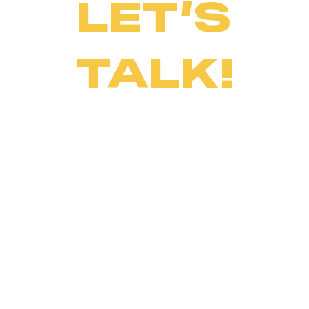
LET’S
TALK!