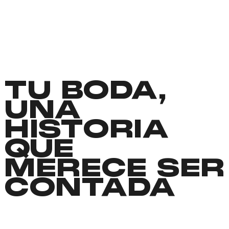
TU BODA,
UNA
HISTORIA
QUE
MERECE SER
CONTADA