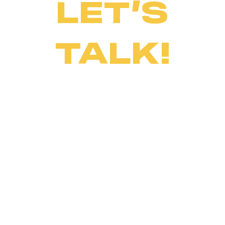
LET’S
TALK!