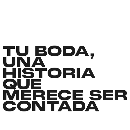
TU BODA,
UNA
HISTORIA
QUE
MERECE SER
CONTADA