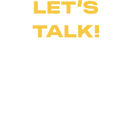
LET’S
TALK!