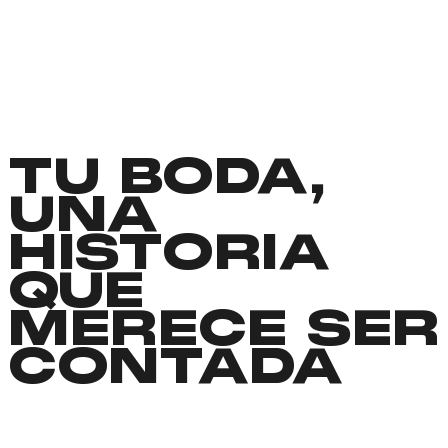
TU BODA,
UNA
HISTORIA
QUE
MERECE SER
CONTADA