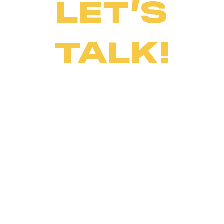
LET’S
TALK!