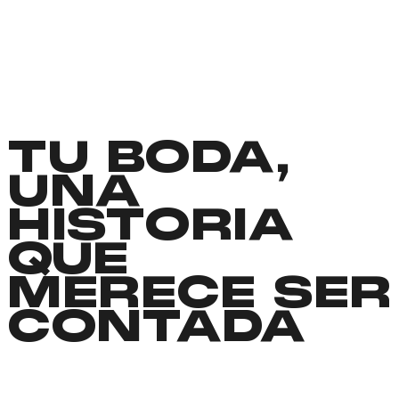
TU BODA,
UNA
HISTORIA
QUE
MERECE SER
CONTADA