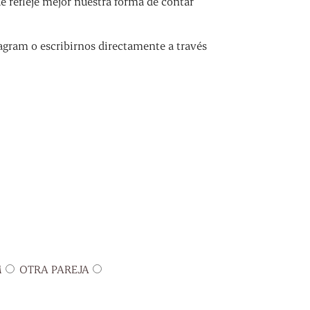
refleje mejor nuestra forma de contar
agram o escribirnos directamente a través
M
OTRA PAREJA