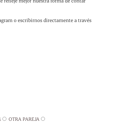
refleje mejor nuestra forma de contar
agram o escribirnos directamente a través
M
OTRA PAREJA