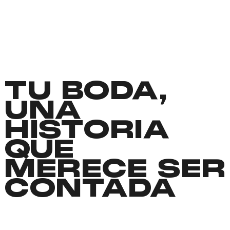
TU BODA,
UNA
HISTORIA
QUE
MERECE SER
CONTADA