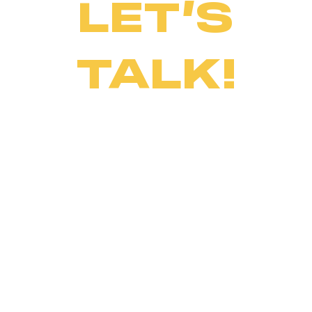
LET’S
TALK!