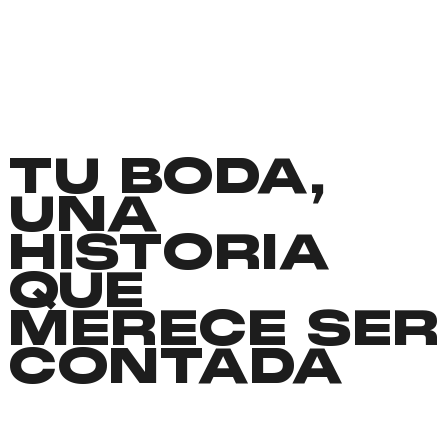
TU BODA,
UNA
HISTORIA
QUE
MERECE SER
CONTADA