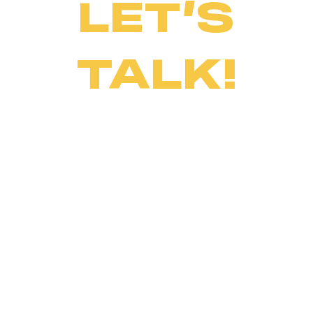
LET’S
TALK!