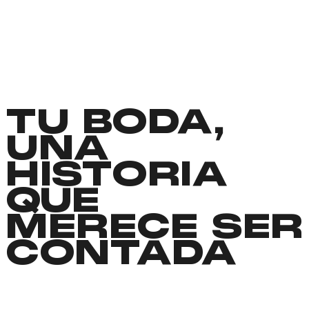
TU BODA,
UNA
HISTORIA
QUE
MERECE SER
CONTADA