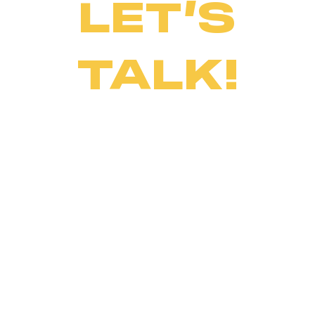
LET’S
TALK!