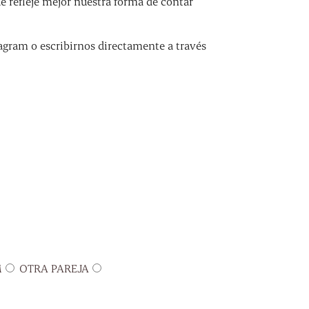
refleje mejor nuestra forma de contar
agram o escribirnos directamente a través
M
OTRA PAREJA