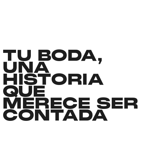
TU BODA,
UNA
HISTORIA
QUE
MERECE SER
CONTADA