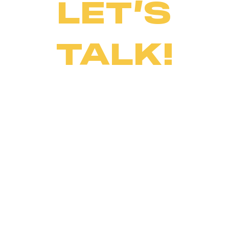
LET’S
TALK!