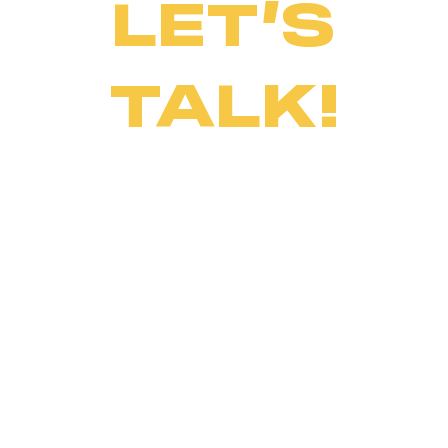
LET’S
TALK!