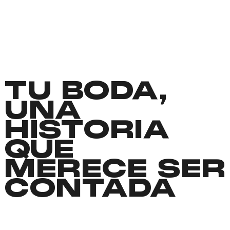
TU BODA,
UNA
HISTORIA
QUE
MERECE SER
CONTADA