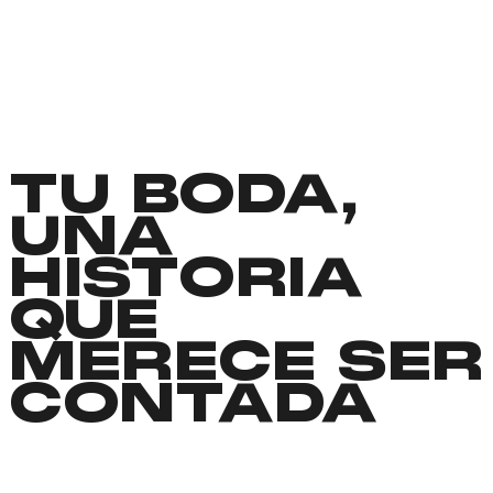
TU BODA,
UNA
HISTORIA
QUE
MERECE SER
CONTADA