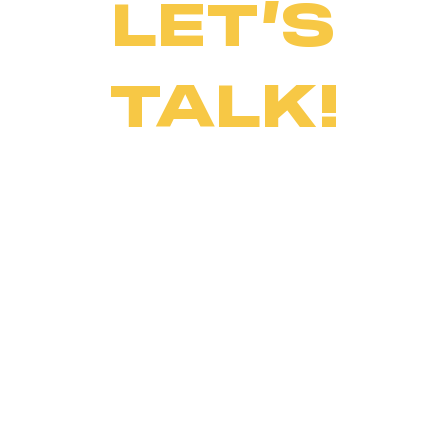
LET’S
TALK!