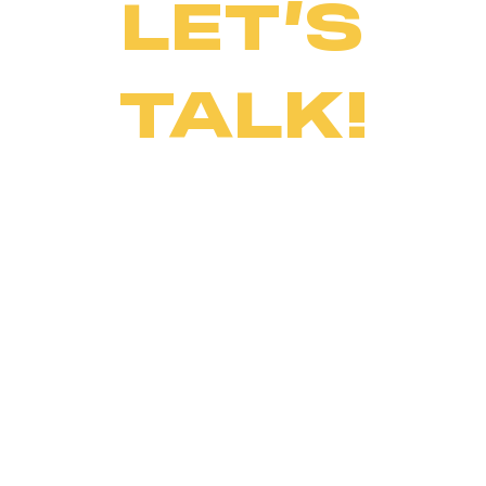
LET’S
TALK!