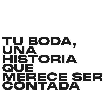
TU BODA,
UNA
HISTORIA
QUE
MERECE SER
CONTADA