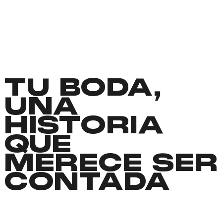
TU BODA,
UNA
HISTORIA
QUE
MERECE SER
CONTADA