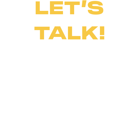
LET’S
TALK!