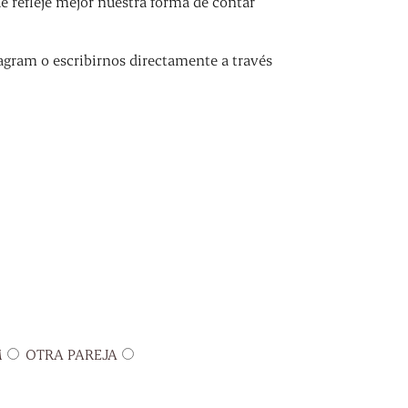
refleje mejor nuestra forma de contar
agram o escribirnos directamente a través
M
OTRA PAREJA