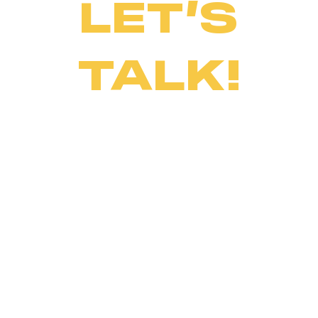
LET’S
TALK!