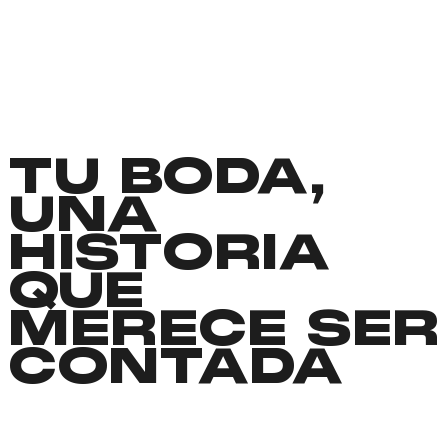
TU BODA,
UNA
HISTORIA
QUE
MERECE SER
CONTADA