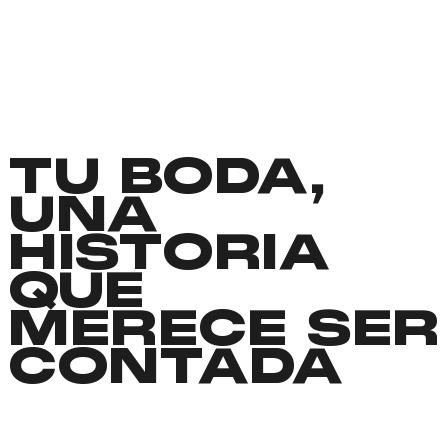
TU BODA,
UNA
HISTORIA
QUE
MERECE SER
CONTADA