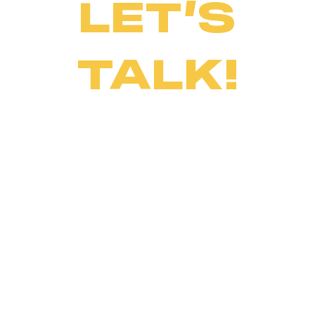
LET’S
TALK!