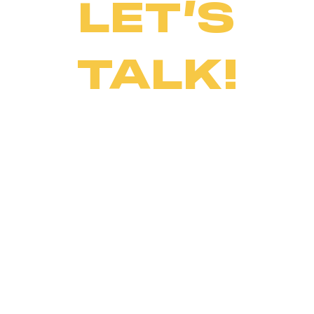
LET’S
TALK!