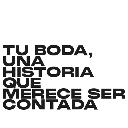
TU BODA,
UNA
HISTORIA
QUE
MERECE SER
CONTADA