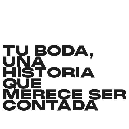
TU BODA,
UNA
HISTORIA
QUE
MERECE SER
CONTADA