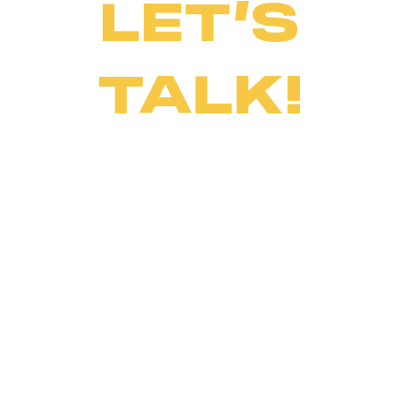
LET’S
TALK!