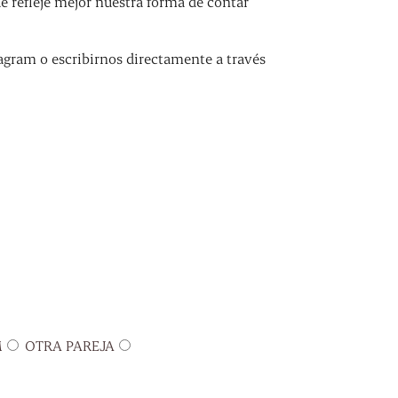
refleje mejor nuestra forma de contar
agram o escribirnos directamente a través
M
OTRA PAREJA