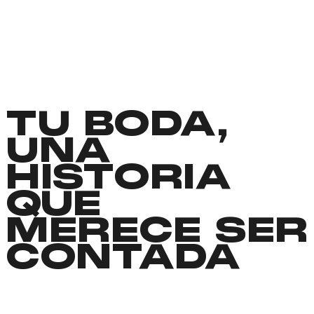
TU BODA,
UNA
HISTORIA
QUE
MERECE SER
CONTADA